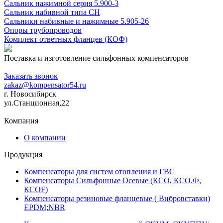
Сальник нажимной серия 5.900-3
Сальник набивной типа СН
Сальники набивные и нажимные 5.905-26
Опоры трубопроводов
Комплект ответных фланцев (КОФ)
Поставка и изготовление сильфонных компенсаторов
+7 (383) 355-58-36
Заказать звонок
zakaz@kompensator54.ru
г. Новосибирск
ул.Станционная,22
Компания
О компании
Продукция
Компенсаторы для систем отопления и ГВС
Компенсаторы Сильфонные Осевые (КСО, КСО.Ф,
КСОF)
Компенсаторы резиновые фланцевые ( Вибровставки)
EPDM;NBR