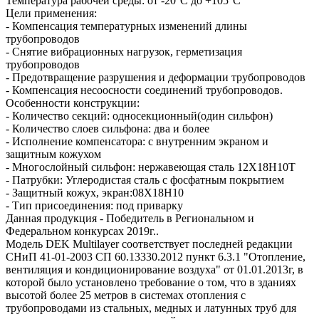
Температура рабочей среды: от -20°С до +105°С
Цели применения:
- Компенсация температурных изменений длины
трубопроводов
- Снятие вибрационных нагрузок, герметизация
трубопроводов
- Предотвращение разрушения и деформации трубопроводов
- Компенсация несоосности соединений трубопроводов.
Особенности конструкции:
- Количество секций: односекционный(один сильфон)
- Количество слоев сильфона: два и более
- Исполнение компенсатора: с внутренним экраном и
защитным кожухом
- Многослойный сильфон: нержавеющая сталь 12Х18Н10Т
- Патрубки: Углеродистая сталь с фосфатным покрытием
- Защитный кожух, экран:08Х18Н10
- Тип присоединения: под приварку
Данная продукция - Победитель в Региональном и
Федеральном конкурсах 2019г..
Модель DEK Multilayer соответствует последней редакции
СНиП 41-01-2003 СП 60.13330.2012 пункт 6.3.1 "Отопление,
вентиляция и кондиционирование воздуха" от 01.01.2013г, в
которой было установлено требование о том, что в зданиях
высотой более 25 метров в системах отопления с
трубопроводами из стальных, медных и латунных труб для